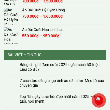
Khoảng
700.000
₫
–
1.500.000
₫
1.500.000₫
giá:
Áo Dài Cưới Hỷ Uyên Ương
từ
Khoảng
750.000
₫
–
1.650.000
₫
700.000₫
giá:
đến
từ
1.500.000₫
Áo Dài Cưới Hoa Linh Lan
750.000₫
Khoảng
550.000
₫
–
950.000
₫
đến
giá:
1.650.000₫
từ
550.000₫
BÀI VIẾT – TIN TỨC
đến
950.000₫
Bảng chi phí đám cưới 2025 ngân sách 50 triệu:
Liệu có đủ?
7 cách tạo dáng chụp ảnh áo dài cưới: Mẹo từ các
chuyên gia
Top 15 ngày cưới hỏi đẹp nhất năm 2025 – Hợp
tuổi, hợp mệnh