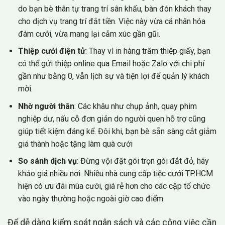
do bạn bè thân tự trang trí sân khấu, bàn đón khách thay
cho dịch vụ trang trí đắt tiền. Việc này vừa cá nhân hóa
đám cưới, vừa mang lại cảm xúc gần gũi.
Thiệp cưới điện tử
: Thay vì in hàng trăm thiệp giấy, bạn
có thể gửi thiệp online qua Email hoặc Zalo với chi phí
gần như bằng 0, vẫn lịch sự và tiện lợi để quản lý khách
mời.
Nhờ người thân
: Các khâu như chụp ảnh, quay phim
nghiệp dư, nấu cỗ đơn giản do người quen hỗ trợ cũng
giúp tiết kiệm đáng kể. Đôi khi, bạn bè sẵn sàng cắt giảm
giá thành hoặc tặng làm quà cưới
So sánh dịch vụ
: Đừng vội đặt gói trọn gói đắt đỏ, hãy
khảo giá nhiều nơi. Nhiều nhà cung cấp tiệc cưới TP.HCM
hiện có ưu đãi mùa cưới, giá rẻ hơn cho các cặp tổ chức
vào ngày thường hoặc ngoài giờ cao điểm.
Để dễ dàng kiểm soát ngân sách và các công việc cần