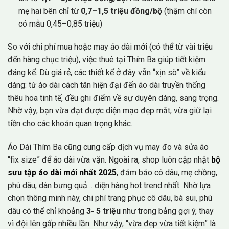
mẹ hai bên chỉ từ
0,7–1,5 triệu đồng/bộ
(thậm chí còn
có mẫu 0,45–0,85 triệu)
So với chi phí mua hoặc may áo dài mới (có thể từ vài triệu
đến hàng chục triệu), việc thuê tại Thím Ba giúp tiết kiệm
đáng kể. Dù giá rẻ, các thiết kế ở đây vẫn “xịn sò” về kiểu
dáng: từ áo dài cách tân hiện đại đến áo dài truyền thống
thêu hoa tinh tế, đều ghi điểm về sự duyên dáng, sang trọng.
Nhờ vậy, bạn vừa đạt được diện mạo đẹp mắt, vừa giữ lại
tiền cho các khoản quan trọng khác.
Áo Dài Thím Ba cũng cung cấp dịch vụ may đo và sửa áo
“fix size” để áo dài vừa vặn. Ngoài ra, shop luôn cập nhật
bộ
sưu tập áo dài mới nhất 2025
, đảm bảo cô dâu, mẹ chồng,
phù dâu, dàn bưng quả… diện hàng hot trend nhất. Nhờ lựa
chọn thông minh này, chi phí trang phục cô dâu, bà sui, phù
dâu có thể chỉ khoảng
3- 5 triệu
như trong bảng gợi ý, thay
vì đội lên gấp nhiều lần. Như vậy, “vừa đẹp vừa tiết kiệm” là