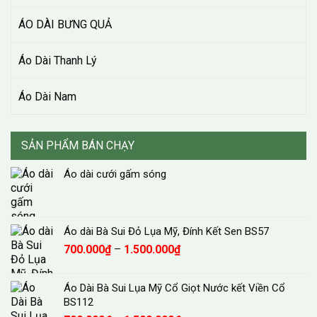
ÁO DÀI BƯNG QUẢ
Áo Dài Thanh Lý
Áo Dài Nam
SẢN PHẨM BÁN CHẠY
Áo dài cưới gấm sóng
Áo dài Bà Sui Đỏ Lụa Mỹ, Đính Kết Sen BS57
Khoảng
700.000
₫
–
1.500.000
₫
giá:
từ
Áo Dài Bà Sui Lụa Mỹ Cổ Giọt Nước kết Viền Cổ
700.000₫
BS112
đến