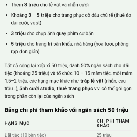
Thêm
8 triệu
cho lễ vật và nhẫn cưới
Khoảng
3 – 5 triệu
cho trang phục cô dâu chú rể (thuê áo
dài cưới, vest)
3 triệu
cho chụp ảnh quay phim cơ bản
5 triệu
cho trang trí sân khấu, nhà hàng (hoa tươi, phông
rạp đơn giản)…
Tất cả cộng lại xấp xỉ 50 triệu, dành 50% ngân sách cho đãi
tiệc (khoảng 25 triệu) và tổ chức 10 – 15 mâm tiệc, mỗi mâm
1,5–2 triệu, các hạng mục khác như
tráp lễ vật
(nhẫn, cau
trầu…),
ảnh cưới studio
,
thuê trang phục
v.v. có thể gói gọn
trong phần còn lại của ngân sách
Bảng chi phí tham khảo với ngân sách 50 triệu
CHI PHÍ THAM
HẠNG MỤC
KHẢO
Đãi tiệc (10 bàn tiệc)
25 triệu