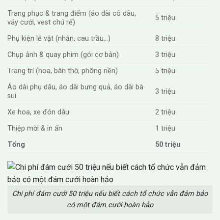
Trang phục & trang điểm (áo dài cô dâu,
5 triệu
váy cưới, vest chú rể)
Phụ kiện lễ vật (nhẫn, cau trầu…)
8 triệu
Chụp ảnh & quay phim (gói cơ bản)
3 triệu
Trang trí (hoa, bàn thờ, phông nền)
5 triệu
Áo dài phụ dâu, áo dài bưng quả, áo dài bà
3 triệu
sui
Xe hoa, xe đón dâu
2 triệu
Thiệp mời & in ấn
1 triệu
Tổng
50 triệu
Chi phí đám cưới 50 triệu nếu biết cách tổ chức vẫn đảm bảo
có một đám cưới hoàn hảo