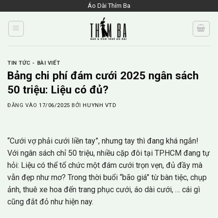
Skip
Áo Dài Thím Ba
to
content
TIN TỨC - BÀI VIẾT
Bảng chi phí đám cưới 2025 ngân sách
50 triệu: Liệu có đủ?
ĐĂNG VÀO
17/06/2025
BỞI
HUYNH VTD
“Cưới vợ phải cưới liền tay”, nhưng tay thì đang khá ngắn!
Với ngân sách chỉ 50 triệu, nhiều cặp đôi tại TP.HCM đang tự
hỏi: Liệu có thể tổ chức một đám cưới trọn vẹn, đủ đầy mà
vẫn đẹp như mơ? Trong thời buổi “bão giá” từ bàn tiệc, chụp
ảnh, thuê xe hoa đến trang phục cưới, áo dài cưới, … cái gì
cũng đắt đỏ như hiện nay.