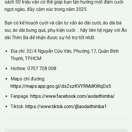
sách 50 triệu vẫn có thể giúp bạn tận hưởng một đám cưới
ngọt ngào, đầy cảm xúc trong năm 2025.
Bạn có kế hoạch cưới và cần tư vấn áo dài cưới, áo dài bà
sui, áo dài bưng quả, phụ kiện cưới … hãy liên hệ ngay với
Áo
dài Thím Ba
để nhận được sự hỗ trợ tốt nhất.
Địa chỉ: 32/4 Nguyễn Cửu Vân, Phường 17, Quận Bình
Thạnh, TP.HCM
Hotline: 0707 728 008
Maps chỉ đường:
https://maps.app.goo.gl/dsZxzKVYRMdKWqDs5
Fanpage:
https://www.facebook.com/aodaithimba/
Tiktok:
https://www.tiktok.com/@aodaithimba1