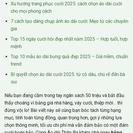
Xu hướng trang phục cưới 2025: cách chọn áo dài cưới
cho mọi phong cách
7 cách tạo dáng chụp ảnh áo dài cưới: Mẹo từ các chuyên
gia
Top 15 ngày cưới hỏi đẹp nhất năm 2025 – Hợp tuổi, hợp
mệnh
Top 10 mẫu áo dài bưng quả đẹp 2025 – Giá mềm, chuẩn
trend
Bí quyết chọn áo dài cưới 2025: từ cô dâu, chú rể đến bà
sui
Nếu bạn đang cầm trong tay ngân sách 50 triệu và bắt đầu
thấy choáng vì bảng giá nhà hàng, váy cưới, thiệp mời… thì
đừng vội lo! Bài viết này sẽ cùng bạn bóc tách từng hạng
mục, tính toán từng đồng, quan trọng hơn, gợi ý những lựa
chọn thông minh, tối ưu chi phí mà vẫn đảm bảo có một đám
cưới hoàn hảo. Cùng Áo dài Thím Ba khám phá ngay
bảng