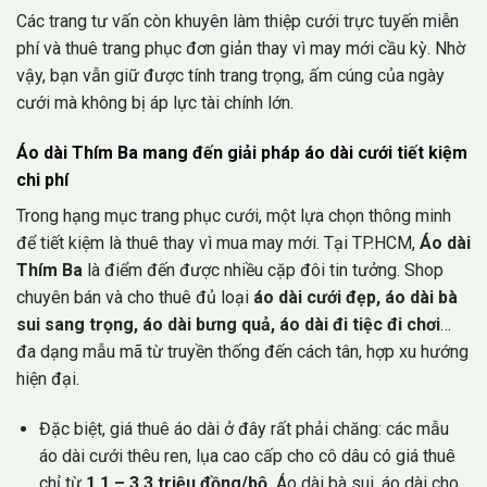
Các trang tư vấn còn khuyên làm thiệp cưới trực tuyến miễn
phí và thuê trang phục đơn giản thay vì may mới cầu kỳ. Nhờ
vậy, bạn vẫn giữ được tính trang trọng, ấm cúng của ngày
cưới mà không bị áp lực tài chính lớn.
Áo dài Thím Ba mang đến giải pháp áo dài cưới tiết kiệm
chi phí
Trong hạng mục trang phục cưới, một lựa chọn thông minh
để tiết kiệm là thuê thay vì mua may mới. Tại TP.HCM,
Áo dài
Thím Ba
là điểm đến được nhiều cặp đôi tin tưởng. Shop
chuyên bán và cho thuê đủ loại
áo dài cưới đẹp, áo dài bà
sui sang trọng, áo dài bưng quả, áo dài đi tiệc đi chơi
…
đa dạng mẫu mã từ truyền thống đến cách tân, hợp xu hướng
hiện đại.
Đặc biệt, giá thuê áo dài ở đây rất phải chăng: các mẫu
áo dài cưới thêu ren, lụa cao cấp cho cô dâu có giá thuê
chỉ từ
1,1 – 3,3 triệu đồng/bộ.
Áo dài bà sui, áo dài cho