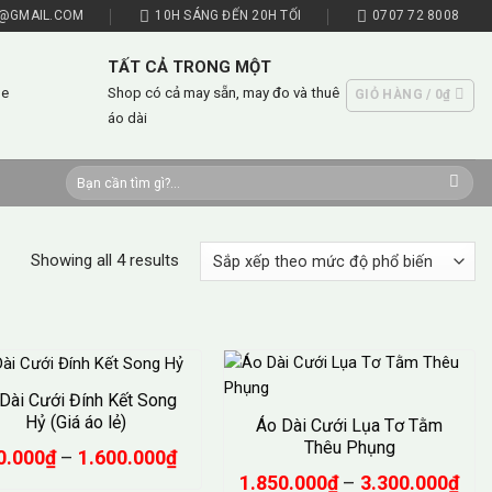
@GMAIL.COM
10H SÁNG ĐẾN 20H TỐI
0707 72 8008
TẤT CẢ TRONG MỘT
he
Shop có cả may sẵn, may đo và thuê
GIỎ HÀNG /
0
₫
áo dài
Tìm
kiếm:
Showing all 4 results
Dài Cưới Đính Kết Song
Hỷ (Giá áo lẻ)
Áo Dài Cưới Lụa Tơ Tằm
Thêu Phụng
Khoảng
0.000
₫
–
1.600.000
₫
giá:
Kho
1.850.000
₫
–
3.300.000
₫