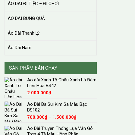
ÁO DÀI ĐI TIỆC – ĐI CHƠI
ÁO DÀI BƯNG QUẢ
Áo Dài Thanh Lý
Áo Dài Nam
SẢN PHẨM BÁN CHẠY
Áo dài Xanh Tô Châu Xanh Lá Đậm
Liên Hoa BS42
2.000.000
₫
Áo Dài Bà Sui Kim Sa Màu Bạc
BS102
Khoảng
700.000
₫
–
1.500.000
₫
giá:
Áo Dài Truyền Thống Lụa Vân Gỗ
từ
Trơn 4 Tà Màu Hồng Phấn
700.000₫