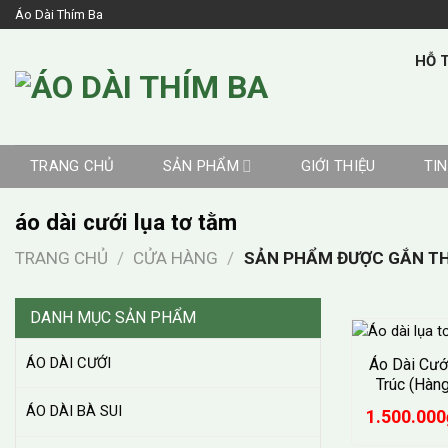
Skip
Áo Dài Thím Ba
to
content
HỖ T
TRANG CHỦ
SẢN PHẨM
GIỚI THIỆU
TI
áo dài cưới lụa tơ tằm
TRANG CHỦ
/
CỬA HÀNG
/
SẢN PHẨM ĐƯỢC GẮN THẺ
DANH MỤC SẢN PHẨM
ÁO DÀI CƯỚI
Áo Dài Cướ
Trúc (Hàn
ÁO DÀI BÀ SUI
1.500.000