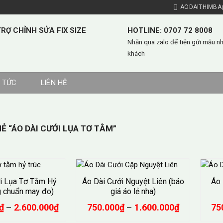
AODAITHIMBA
RỢ CHỈNH SỬA FIX SIZE
HOTLINE: 0707 72 8008
Nhắn qua zalo để tiện gửi mẫu n
khách
N TỨC
LIÊN HỆ
 “ÁO DÀI CƯỚI LỤA TƠ TẰM”
i Lụa Tơ Tằm Hỷ
Áo Dài Cưới Nguyệt Liên (báo
Áo 
g chuẩn may đo)
giá áo lẻ nha)
Khoảng
Khoảng
₫
–
2.600.000
₫
750.000
₫
–
1.600.000
₫
75
giá:
giá: