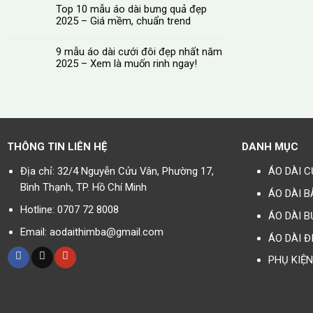
Top 10 mẫu áo dài bưng quả đẹp
2025 – Giá mềm, chuẩn trend
9 mẫu áo dài cưới đôi đẹp nhất năm
2025 – Xem là muốn rinh ngay!
THÔNG TIN LIÊN HỆ
DANH MỤC
Địa chỉ: 32/4 Nguyễn Cửu Vân, Phường 17,
ÁO DÀI C
Bình Thạnh, TP. Hồ Chí Minh
ÁO DÀI B
Hotline: 0707 72 8008
ÁO DÀI B
Email: aodaithimba@gmail.com
ÁO DÀI Đ
PHỤ KIỆN