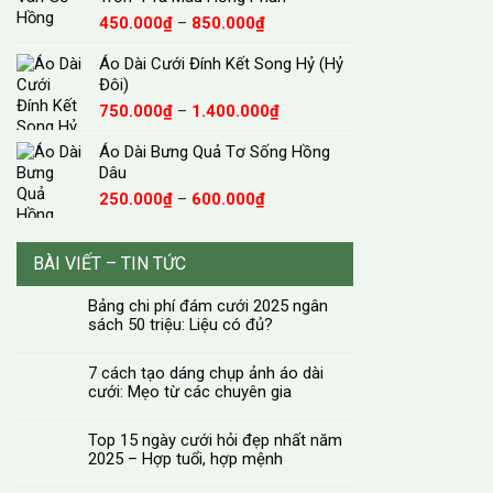
đến
Khoảng
450.000
₫
–
850.000
₫
1.500.000₫
giá:
Áo Dài Cưới Đính Kết Song Hỷ (Hỷ
từ
Đôi)
450.000₫
đến
Khoảng
750.000
₫
–
1.400.000
₫
850.000₫
giá:
Áo Dài Bưng Quả Tơ Sống Hồng
từ
Dâu
750.000₫
đến
Khoảng
250.000
₫
–
600.000
₫
1.400.000₫
giá:
từ
250.000₫
BÀI VIẾT – TIN TỨC
đến
600.000₫
Bảng chi phí đám cưới 2025 ngân
sách 50 triệu: Liệu có đủ?
7 cách tạo dáng chụp ảnh áo dài
cưới: Mẹo từ các chuyên gia
Top 15 ngày cưới hỏi đẹp nhất năm
2025 – Hợp tuổi, hợp mệnh