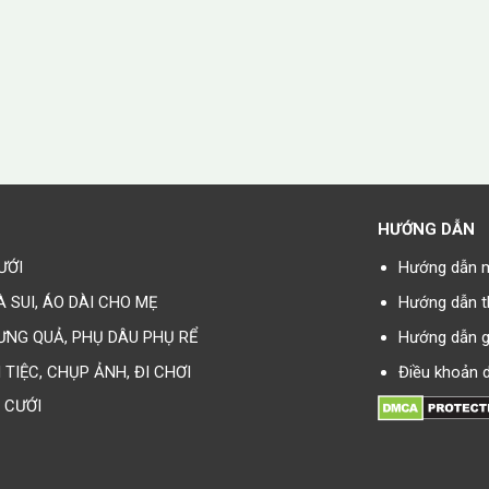
HƯỚNG DẪN
ƯỚI
Hướng dẫn 
À SUI, ÁO DÀI CHO MẸ
Hướng dẫn t
ƯNG QUẢ, PHỤ DÂU PHỤ RỂ
Hướng dẫn g
I TIỆC, CHỤP ẢNH, ĐI CHƠI
Điều khoản d
 CƯỚI