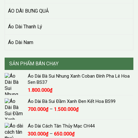
ÁO DÀI BƯNG QUẢ
Áo Dài Thanh Lý
Áo Dài Nam
SẢN PHẨM BÁN CHẠY
Áo Dài Bà Sui Nhung Xanh Coban Đính Pha Lê Hoa
Sen BS37
1.800.000
₫
Áo Dài Bà Sui Đầm Xanh Đen Kết Hoa BS99
Khoảng
700.000
₫
–
1.500.000
₫
giá:
từ
Áo Dài Cách Tân Thủy Mạc CH44
700.000₫
Khoảng
300.000
₫
–
650.000
₫
đến