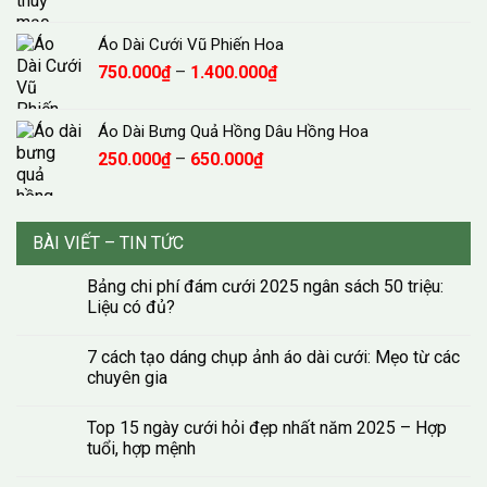
giá:
1.500.000₫
từ
Áo Dài Cưới Vũ Phiến Hoa
300.000₫
Khoảng
750.000
₫
–
1.400.000
₫
đến
giá:
650.000₫
từ
Áo Dài Bưng Quả Hồng Dâu Hồng Hoa
750.000₫
Khoảng
250.000
₫
–
650.000
₫
đến
giá:
1.400.000₫
từ
250.000₫
BÀI VIẾT – TIN TỨC
đến
650.000₫
Bảng chi phí đám cưới 2025 ngân sách 50 triệu:
Liệu có đủ?
7 cách tạo dáng chụp ảnh áo dài cưới: Mẹo từ các
chuyên gia
Top 15 ngày cưới hỏi đẹp nhất năm 2025 – Hợp
tuổi, hợp mệnh