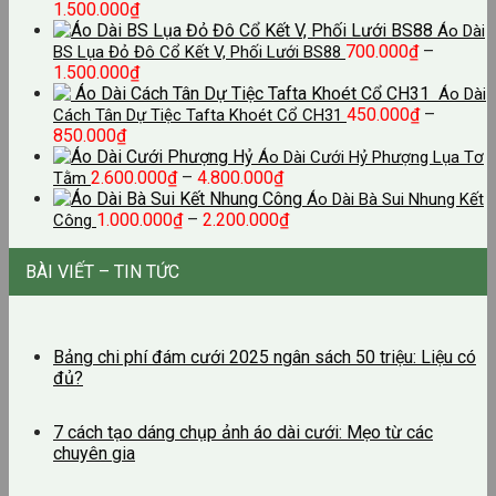
1.500.000
₫
Áo Dài
700.000
₫
–
BS Lụa Đỏ Đô Cổ Kết V, Phối Lưới BS88
Khoảng
1.500.000
₫
giá:
Áo Dài
từ
450.000
₫
–
Cách Tân Dự Tiệc Tafta Khoét Cổ CH31
Khoảng
700.000₫
850.000
₫
giá:
đến
Áo Dài Cưới Hỷ Phượng Lụa Tơ
từ
1.500.000₫
Khoảng
2.600.000
₫
–
4.800.000
₫
Tằm
450.000₫
giá:
Áo Dài Bà Sui Nhung Kết
đến
từ
Khoảng
1.000.000
₫
–
2.200.000
₫
Công
850.000₫
2.600.000₫
giá:
đến
từ
BÀI VIẾT – TIN TỨC
4.800.000₫
1.000.000₫
đến
2.200.000₫
Bảng chi phí đám cưới 2025 ngân sách 50 triệu: Liệu có
đủ?
7 cách tạo dáng chụp ảnh áo dài cưới: Mẹo từ các
chuyên gia