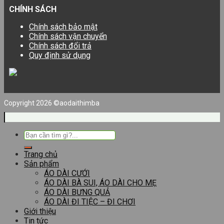
CHÍNH SÁCH
Chính sách bảo mật
Chính sách vận chuyển
Chính sách đổi trả
Quy định sử dụng
Copyright 2026 ©aodaithimba
Tìm
kiếm:
Trang chủ
Sản phẩm
ÁO DÀI CƯỚI
ÁO DÀI BÀ SUI, ÁO DÀI CHO MẸ
ÁO DÀI BƯNG QUẢ
ÁO DÀI ĐI TIỆC – ĐI CHƠI
Giới thiệu
Tin tức