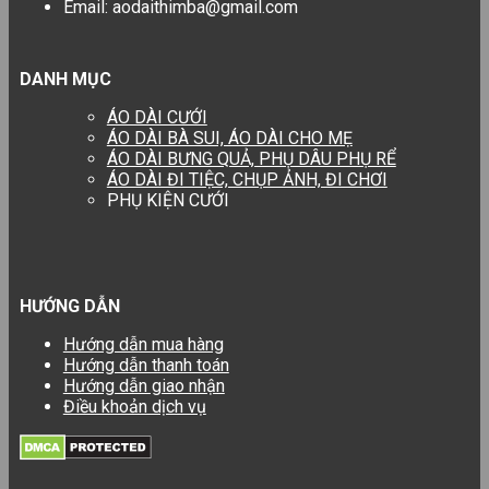
Email: aodaithimba@gmail.com
DANH MỤC
ÁO DÀI CƯỚI
ÁO DÀI BÀ SUI, ÁO DÀI CHO MẸ
ÁO DÀI BƯNG QUẢ, PHỤ DÂU PHỤ RỂ
ÁO DÀI ĐI TIỆC, CHỤP ẢNH, ĐI CHƠI
PHỤ KIỆN CƯỚI
HƯỚNG DẪN
Hướng dẫn mua hàng
Hướng dẫn thanh toán
Hướng dẫn giao nhận
Điều khoản dịch vụ