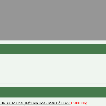
 Bà Sui Tô Châu Kết Liên Hoa - Màu Đỏ BS27
1.500.000
₫