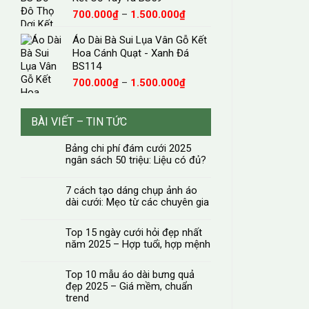
Khoảng
700.000
₫
–
1.500.000
₫
giá:
Áo Dài Bà Sui Lụa Vân Gỗ Kết
từ
Hoa Cánh Quạt - Xanh Đá
700.000₫
BS114
đến
1.500.000₫
Khoảng
700.000
₫
–
1.500.000
₫
giá:
từ
700.000₫
BÀI VIẾT – TIN TỨC
đến
1.500.000₫
Bảng chi phí đám cưới 2025
ngân sách 50 triệu: Liệu có đủ?
7 cách tạo dáng chụp ảnh áo
dài cưới: Mẹo từ các chuyên gia
Top 15 ngày cưới hỏi đẹp nhất
năm 2025 – Hợp tuổi, hợp mệnh
Top 10 mẫu áo dài bưng quả
đẹp 2025 – Giá mềm, chuẩn
trend