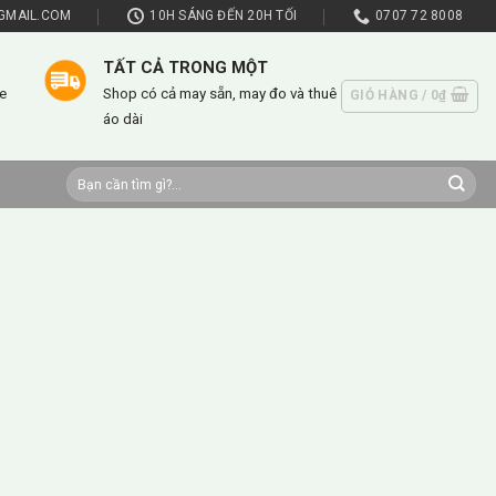
GMAIL.COM
10H SÁNG ĐẾN 20H TỐI
0707 72 8008
TẤT CẢ TRONG MỘT
e
Shop có cả may sẵn, may đo và thuê
GIỎ HÀNG /
0
₫
áo dài
Tìm
kiếm: