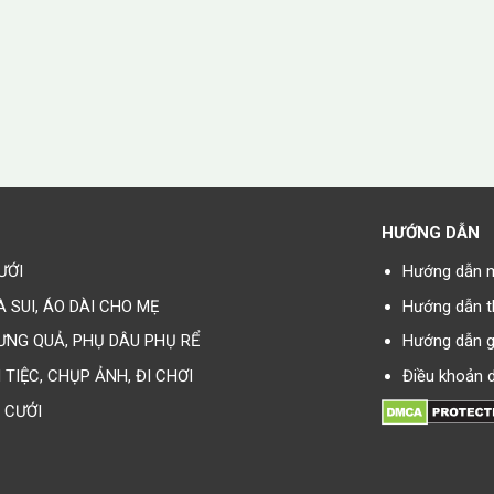
HƯỚNG DẪN
ƯỚI
Hướng dẫn 
À SUI, ÁO DÀI CHO MẸ
Hướng dẫn t
ƯNG QUẢ, PHỤ DÂU PHỤ RỂ
Hướng dẫn g
I TIỆC, CHỤP ẢNH, ĐI CHƠI
Điều khoản d
 CƯỚI