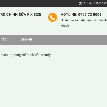
AODAITHIMBA@
RỢ CHỈNH SỬA FIX SIZE
HOTLINE: 0707 72 8008
Nhắn qua zalo để tiện gửi mẫu nh
khách
N TỨC
LIÊN HỆ