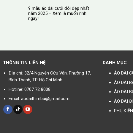
9 mẫu áo dài cưới đôi đẹp nhất
năm 2025 – Xem là muốn rinh
ngay!
THÔNG TIN LIÊN HỆ
DANH MỤC
Địa chỉ: 32/4 Nguyễn Cửu Vân, Phường 17,
ÁO DÀI C
Bình Thạnh, TP. Hồ Chí Minh
ÁO DÀI B
Hotline: 0707 72 8008
ÁO DÀI B
Email: aodaithimba@gmail.com
ÁO DÀI Đ
PHỤ KIỆN