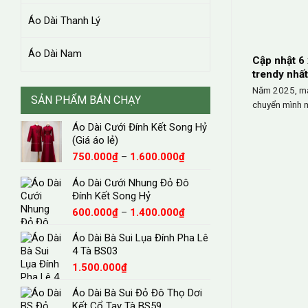
Áo Dài Thanh Lý
Áo Dài Nam
Cập nhật 6
trendy nhấ
Năm 2025, ma
SẢN PHẨM BÁN CHẠY
chuyển mình m
Áo Dài Cưới Đính Kết Song Hỷ
(Giá áo lẻ)
Khoảng
750.000
₫
–
1.600.000
₫
giá:
từ
Áo Dài Cưới Nhung Đỏ Đô
750.000₫
Đính Kết Song Hỷ
đến
Khoảng
600.000
₫
–
1.400.000
₫
1.600.000₫
giá:
Áo Dài Bà Sui Lụa Đính Pha Lê
từ
4 Tà BS03
600.000₫
đến
1.500.000
₫
1.400.000₫
Áo Dài Bà Sui Đỏ Đô Thọ Dơi
Kết Cổ Tay Tà BS59