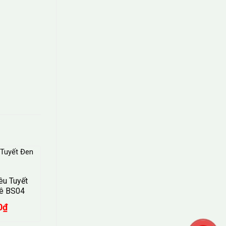
êu Tuyết
Lê BS04
0
₫