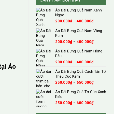
SẢN PHẨM MỚI NHẤT
Áo Dài Bưng Quả Nam Xanh
Ngọc
Khoảng
200.000
₫
–
400.000
₫
giá:
từ
Áo Dài Bưng Quả Nam Vàng
200.000₫
Kem
đến
Khoảng
200.000
₫
–
400.000
₫
400.000₫
giá:
Áo Dài Bưng Quả Nam Hồng
từ
Dâu
200.000₫
đến
Khoảng
200.000
₫
–
400.000
₫
tại Áo
400.000₫
giá:
Áo Dài Bưng Quả Cách Tân Tơ
từ
Thêu Cúc Kem
200.000₫
đến
Khoảng
250.000
₫
–
650.000
₫
400.000₫
giá:
Áo Dài Bưng Quả Tơ Cúc Xanh
từ
Riêu
250.000₫
đến
Khoảng
250.000
₫
–
600.000
₫
650.000₫
giá:
từ