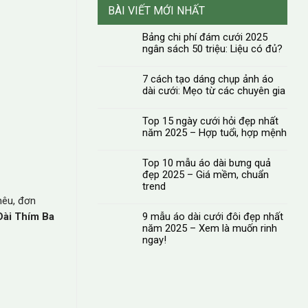
250.000₫
BÀI VIẾT MỚI NHẤT
đến
600.000₫
Bảng chi phí đám cưới 2025
ngân sách 50 triệu: Liệu có đủ?
7 cách tạo dáng chụp ảnh áo
dài cưới: Mẹo từ các chuyên gia
Top 15 ngày cưới hỏi đẹp nhất
năm 2025 – Hợp tuổi, hợp mệnh
Top 10 mẫu áo dài bưng quả
đẹp 2025 – Giá mềm, chuẩn
trend
hêu, đơn
Dài Thím Ba
9 mẫu áo dài cưới đôi đẹp nhất
năm 2025 – Xem là muốn rinh
ngay!