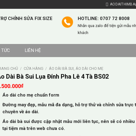
AODAITHIMBA
RỢ CHỈNH SỬA FIX SIZE
HOTLINE: 0707 72 8008
Nhắn qua zalo để tiện gửi mẫu n
khách
N TỨC
LIÊN HỆ
RANG CHỦ
/
CỬA HÀNG
/
ÁO DÀI BÀ SUI, ÁO DÀI CHO MẸ
o Dài Bà Sui Lụa Đính Pha Lê 4 Tà BS02
.500.000
₫
Áo dài cho mẹ chuẩn form
Đường may đẹp, mẫu mã đa dạng, hỗ trợ thử và chỉnh sửa trực t
chuyên về áo dài.
Áo dài bà sui được cập nhật mẫu mới liên tục, nên sẽ có nhiề
tại tiệm mà trên web chưa có.