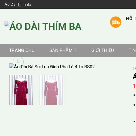
Skip
Áo Dài Thím Ba
to
content
HỖ T
TRANG CHỦ
SẢN PHẨM
GIỚI THIỆU
TI
T
Á
1