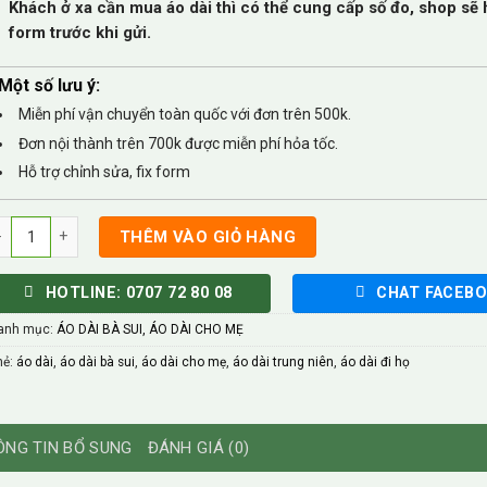
Khách ở xa cần mua áo dài thì có thể cung cấp số đo, shop sẽ h
form trước khi gửi.
Một số lưu ý:
Miễn phí vận chuyển toàn quốc với đơn trên 500k.
Đơn nội thành trên 700k được miễn phí hỏa tốc.
Hỗ trợ chỉnh sửa, fix form
o Dài Bà Sui Lụa Đính Pha Lê 4 Tà BS02 số lượng
THÊM VÀO GIỎ HÀNG
HOTLINE: 0707 72 80 08
CHAT FACEB
anh mục:
ÁO DÀI BÀ SUI, ÁO DÀI CHO MẸ
hẻ:
áo dài
,
áo dài bà sui
,
áo dài cho mẹ
,
áo dài trung niên
,
áo dài đi họ
ÔNG TIN BỔ SUNG
ĐÁNH GIÁ (0)