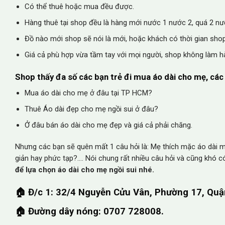
Có thể thuê hoặc mua đều được.
Hàng thuê tại shop đều là hàng mới nước 1 nước 2, quá 2 nướ
Đồ nào mới shop sẽ nói là mới, hoặc khách có thời gian sho
Giá cả phù hợp vừa tầm tay với mọi người, shop không làm hà
Shop thấy đa số các bạn trẻ đi mua áo dài cho mẹ, các 
Mua áo dài cho mẹ ở đâu tại TP HCM?
Thuê Áo dài đẹp cho mẹ ngồi sui ở đâu?
Ở đâu bán áo dài cho mẹ đẹp và giá cả phải chăng.
Nhưng các bạn sẽ quên mất 1 câu hỏi là: Mẹ thích mặc áo dài m
giản hay phức tạp?…. Nói chung rất nhiều câu hỏi và cũng khó có
để lựa chọn áo dài cho mẹ ngồi sui nhé.
🏠 Đ/c 1: 32/4 Nguyễn Cửu Vân, Phường 17, Qu
🏠 Đường dây nóng: 0707 728008.