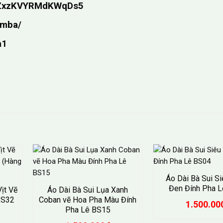
/dsZxzKVYRMdKWqDs5
imba/
a1
Áo Dài Bà Sui Si
Đen Đính Pha 
ịt Vẽ
Áo Dài Bà Sui Lụa Xanh
BS32
Coban vẽ Hoa Pha Màu Đính
1.500.00
Pha Lê BS15