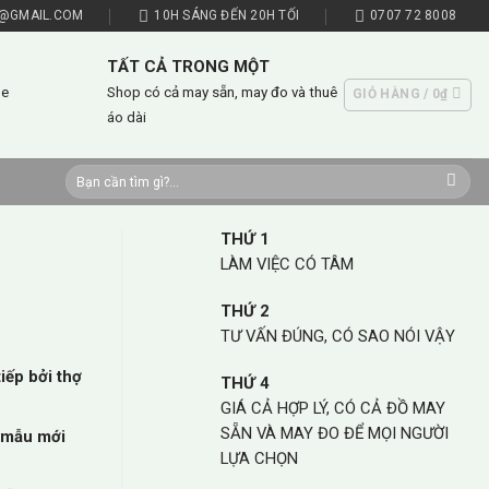
@GMAIL.COM
10H SÁNG ĐẾN 20H TỐI
0707 72 8008
TẤT CẢ TRONG MỘT
he
Shop có cả may sẵn, may đo và thuê
GIỎ HÀNG /
0
₫
áo dài
Tìm
kiếm:
THỨ 1
LÀM VIỆC CÓ TÂM
THỨ 2
TƯ VẤN ĐÚNG, CÓ SAO NÓI VẬY
iếp bởi thợ
THỨ 4
GIÁ CẢ HỢP LÝ, CÓ CẢ ĐỒ MAY
SẴN VÀ MAY ĐO ĐỂ MỌI NGƯỜI
u mẫu mới
LỰA CHỌN