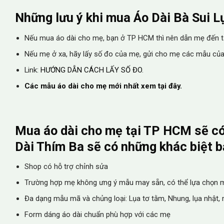
Những lưu ý khi mua Áo Dài Bà Sui L
Nếu mua áo dài cho mẹ, bạn ở TP HCM thì nên dẫn mẹ đến tạ
Nếu mẹ ở xa, hãy lấy số đo của mẹ, gửi cho mẹ các mẫu của
Link:
HƯỚNG DẪN CÁCH LẤY SỐ ĐO
.
Các mẫu áo dài cho mẹ mới nhất xem tại đây.
Mua áo dài cho mẹ tại TP HCM sẽ có 
Dài Thím Ba sẽ có những khác biệt bạ
Shop có hỗ trợ chỉnh sửa
Trường hợp mẹ không ưng ý mẫu may sẵn, có thể lựa chọn m
Đa dạng mẫu mã và chủng loại: Lụa tơ tằm, Nhung, lụa nhật, m
Form dáng áo dài chuẩn phù hợp với các mẹ