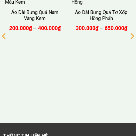
Áo Dài Bưng Quả Nam
Áo Dài Bưng Quả Tơ Xốp
Vàng Kem
Hồng Phấn
Khoảng
Kho
200.000
₫
–
400.000
₫
300.000
₫
–
650.000
₫
giá:
giá:
từ
từ
200.000₫
300
đến
đế
400.000₫
650
oảng
:
0.000₫
ến
0.000₫
THÔNG TIN LIÊN HỆ