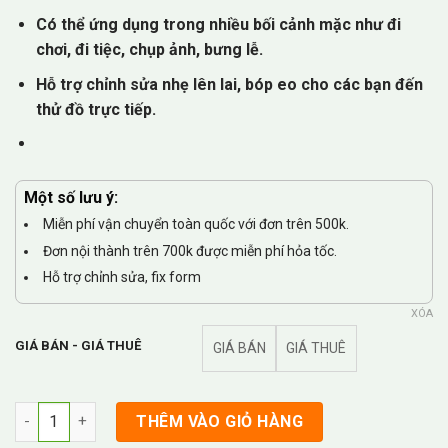
250.000₫
Có thể ứng dụng trong nhiều bối cảnh mặc như đi
đến
600.000₫
chơi, đi tiệc, chụp ảnh, bưng lễ.
Hỗ trợ chỉnh sửa nhẹ lên lai, bóp eo cho các bạn đến
thử đồ trực tiếp.
Một số lưu ý:
Miễn phí vận chuyển toàn quốc với đơn trên 500k.
Đơn nội thành trên 700k được miễn phí hỏa tốc.
Hỗ trợ chỉnh sửa, fix form
XÓA
GIÁ BÁN - GIÁ THUÊ
GIÁ BÁN
GIÁ THUÊ
Áo Dài Bưng Quả Tơ Sống Hồng Dâu số lượng
THÊM VÀO GIỎ HÀNG