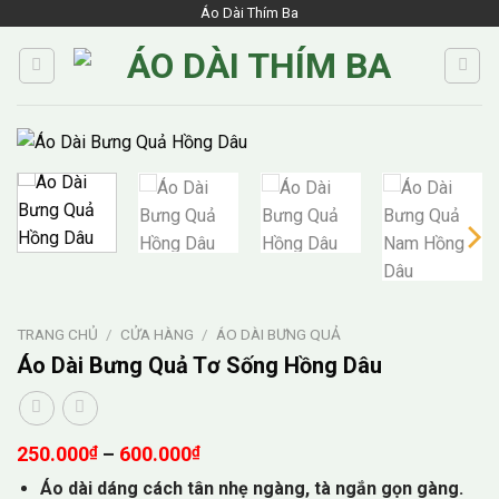
Skip
Áo Dài Thím Ba
to
content
TRANG CHỦ
/
CỬA HÀNG
/
ÁO DÀI BƯNG QUẢ
Áo Dài Bưng Quả Tơ Sống Hồng Dâu
Khoảng
250.000
₫
–
600.000
₫
giá:
Áo dài dáng cách tân nhẹ ngàng, tà ngắn gọn gàng.
từ