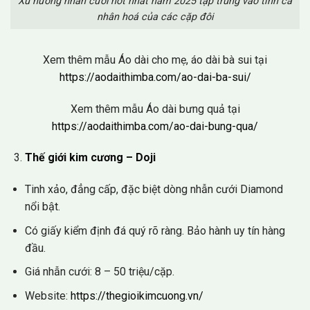
Xu hướng nhẫn cưới hot nhất năm 2025 tập trung vào tính cá
nhân hoá của các cặp đôi
Xem thêm mẫu Áo dài cho mẹ, áo dài bà sui tại
https://aodaithimba.com/ao-dai-ba-sui/
Xem thêm mẫu Áo dài bưng quả tại
https://aodaithimba.com/ao-dai-bung-qua/
Thế giới kim cương – Doji
Tinh xảo, đẳng cấp, đặc biệt dòng nhẫn cưới Diamond
nổi bật.
Có giấy kiểm định đá quý rõ ràng. Bảo hành uy tín hàng
đầu.
Giá nhẫn cưới: 8 – 50 triệu/cặp.
Website:
https://thegioikimcuong.vn/