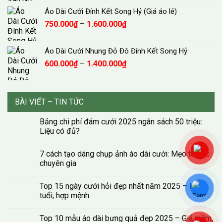
giá:
Áo Dài Cưới Đính Kết Song Hỷ (Giá áo lẻ)
từ
Khoảng
750.000
₫
–
1.600.000
₫
700.000₫
giá:
đến
từ
1.500.000₫
Áo Dài Cưới Nhung Đỏ Đô Đính Kết Song Hỷ
750.000₫
Khoảng
600.000
₫
–
1.400.000
₫
đến
giá:
1.600.000₫
từ
600.000₫
BÀI VIẾT – TIN TỨC
đến
1.400.000₫
Bảng chi phí đám cưới 2025 ngân sách 50 triệu:
Liệu có đủ?
7 cách tạo dáng chụp ảnh áo dài cưới: Mẹo từ các
chuyên gia
Top 15 ngày cưới hỏi đẹp nhất năm 2025 – Hợp
tuổi, hợp mệnh
Top 10 mẫu áo dài bưng quả đẹp 2025 – Giá mềm,