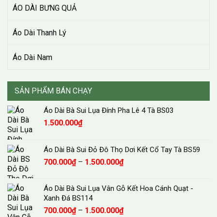
ÁO DÀI BƯNG QUẢ
Áo Dài Thanh Lý
Áo Dài Nam
SẢN PHẨM BÁN CHẠY
Áo Dài Bà Sui Lụa Đính Pha Lê 4 Tà BS03
1.500.000
₫
Áo Dài Bà Sui Đỏ Đô Thọ Dơi Kết Cổ Tay Tà BS59
Khoảng
700.000
₫
–
1.500.000
₫
giá:
từ
Áo Dài Bà Sui Lụa Vân Gỗ Kết Hoa Cánh Quạt -
700.000₫
Xanh Đá BS114
đến
Khoảng
700.000
₫
–
1.500.000
₫
1.500.000₫