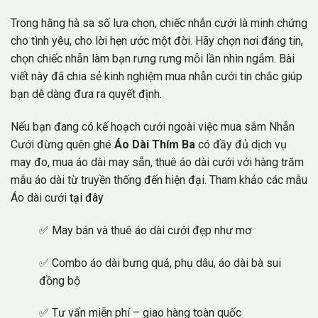
Trong hằng hà sa số lựa chọn, chiếc nhẫn cưới là minh chứng
cho tình yêu, cho lời hẹn ước một đời. Hãy chọn nơi đáng tin,
chọn chiếc nhẫn làm bạn rưng rưng mỗi lần nhìn ngắm. Bài
viết này đã chia sẻ kinh nghiệm mua nhẫn cưới tin chắc giúp
bạn dễ dàng đưa ra quyết định.
Nếu bạn đang có kế hoạch cưới ngoài việc mua sắm Nhẫn
Cưới đừng quên ghé
Áo Dài Thím Ba
có đầy đủ dịch vụ
may đo, mua áo dài may sẵn, thuê áo dài cưới với hàng trăm
mẫu áo dài từ truyền thống đến hiện đại. Tham khảo các mẫu
Áo dài cưới
tại đây
✅ May bán và thuê áo dài cưới đẹp như mơ
✅ Combo áo dài bưng quả, phụ dâu, áo dài bà sui
đồng bộ
✅ Tư vấn miễn phí – giao hàng toàn quốc